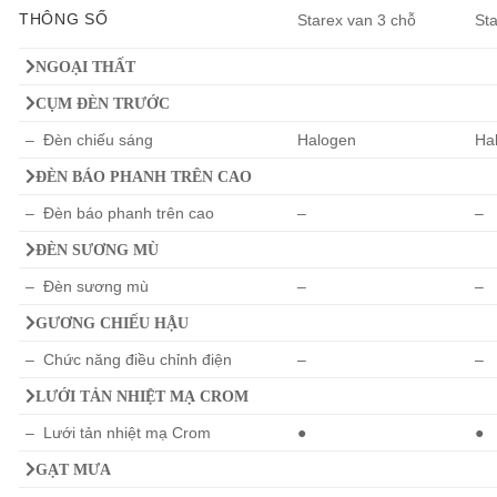
THÔNG SỐ
Starex van 3 chỗ
St
NGOẠI THẤT
CỤM ĐÈN TRƯỚC
– Đèn chiếu sáng
Halogen
Ha
ĐÈN BÁO PHANH TRÊN CAO
– Đèn báo phanh trên cao
–
–
ĐÈN SƯƠNG MÙ
– Đèn sương mù
–
–
GƯƠNG CHIẾU HẬU
– Chức năng điều chỉnh điện
–
–
LƯỚI TẢN NHIỆT MẠ CROM
– Lưới tản nhiệt mạ Crom
●
●
GẠT MƯA