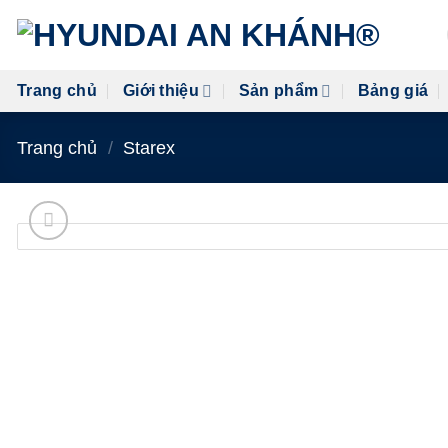
Skip
to
content
Trang chủ
Giới thiệu
Sản phẩm
Bảng giá
Trang chủ
/
Starex