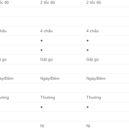
ốc độ
2 tốc độ
2 tốc độ
chấu
4 chấu
4 chấu
●
●
●
●
t gù
Gật gù
Gật gù
ày/Đêm
Ngày/Đêm
Ngày/Đêm
ường
Thường
Thường
●
●
Nỉ
Nỉ