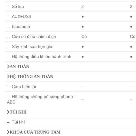
– Số loa
2
2
– AUX+USB
●
●
– Bluetooth
●
●
– Cửa sổ điều chỉnh điện
Có
Có
– Sấy kính sau hẹn giờ
●
●
– Hệ thống điều khiển hành trình
●
●
AN TOÀN
HỆ THỐNG AN TOÀN
– Cảm biến lùi
–
–
– Hệ thống chống bó cứng phanh –
–
–
ABS
TÚI KHÍ
– Túi khí
KHÓA CƯẢ TRUNG TÂM