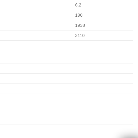
6.2
190
1938
3110