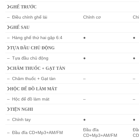
GHẾ TRƯỚC
– Điều chỉnh ghế lái
Chỉnh cơ
Ch
GHẾ SAU
– Hàng ghế thứ hai gập 6:4
●
●
TỰA ĐẦU CHỦ ĐỘNG
– Tựa đầu chủ động
●
●
CHÂM THUỐC + GẠT TÀN
– Châm thuốc + Gạt tàn
–
–
HỘC ĐỂ ĐỒ LÀM MÁT
– Hộc để đồ làm mát
–
–
TIỆN NGHI
– Chỉnh tay
●
●
Đầu đĩa
Đầ
– Đầu đĩa CD+Mp3+AM/FM
CD+Mp3+AM/FM
CD