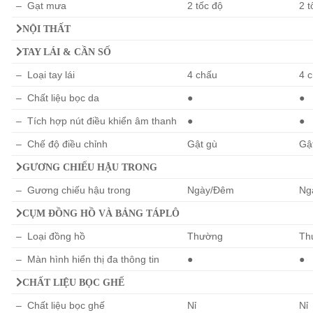
– Gạt mưa
2 tốc độ
2 t
NỘI THẤT
TAY LÁI & CẦN SỐ
– Loại tay lái
4 chấu
4 
– Chất liệu bọc da
●
●
– Tích hợp nút điều khiển âm thanh
●
●
– Chế độ điều chỉnh
Gật gù
Gậ
GƯƠNG CHIẾU HẬU TRONG
– Gương chiếu hậu trong
Ngày/Đêm
Ng
CỤM ĐỒNG HỒ VÀ BẢNG TÁPLÔ
– Loại đồng hồ
Thường
Th
– Màn hình hiển thị đa thông tin
●
●
CHẤT LIỆU BỌC GHẾ
– Chất liệu bọc ghế
Nỉ
Nỉ