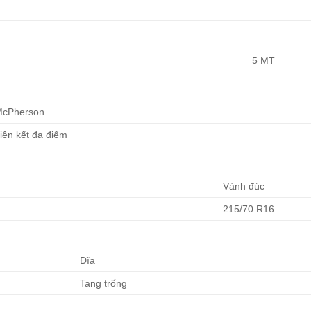
5 MT
cPherson
iên kết đa điểm
Vành đúc
215/70 R16
Đĩa
Tang trống