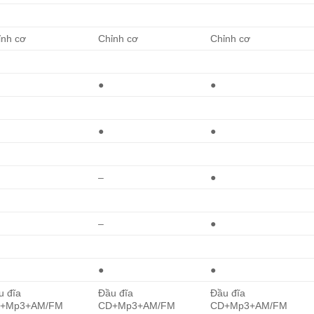
ỉnh cơ
Chỉnh cơ
Chỉnh cơ
●
●
●
●
–
●
–
●
●
●
u đĩa
Đầu đĩa
Đầu đĩa
+Mp3+AM/FM
CD+Mp3+AM/FM
CD+Mp3+AM/FM