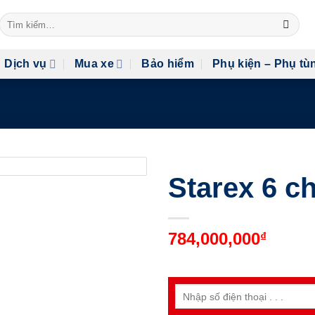
Tìm
kiếm:
Dịch vụ
Mua xe
Bảo hiểm
Phụ kiện – Phụ tù
Starex 6 c
784,000,000
₫